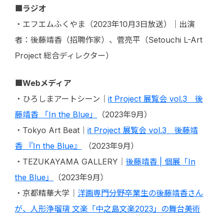
■ラジオ
・エフエムふくやま（2023年10
月3日放送
）｜出演
者：後藤靖香（招聘作家）、菅亮平（Setouchi L-Art
Project 総合ディレクター）
■Webメディア
・ひろしまアートシーン｜
it Project 展覧会 vol.3 後
藤靖香 「In the Blue」
（2023年9
月
）
・Tokyo Art Beat｜
it Project 展覧会 vol.3 後藤靖
香 『In the Blue』
（2023年9
月
）
・TEZUKAYAMA GALLERY｜
後藤靖香 | 個展「In
the Blue」
（2023年9月）
・京都精華大学｜
洋画専門分野卒業生の後藤靖香さん
が、人形浄瑠璃 文楽「中之島文楽2023」の舞台美術