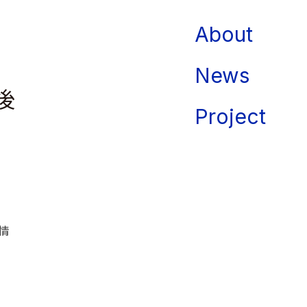
About
News
後
Project
会情