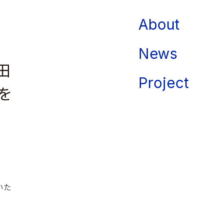
About
News
田
Project
を
いた